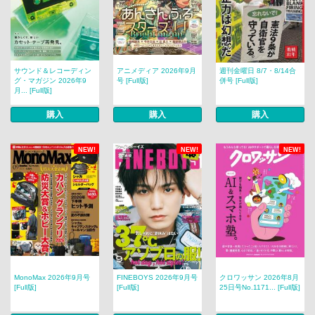
サウンド＆レコーディン
アニメディア 2026年9月
週刊金曜日 8/7・8/14合
グ・マガジン 2026年9
号 [Full版]
併号 [Full版]
月... [Full版]
購入
購入
購入
NEW!
NEW!
NEW!
MonoMax 2026年9月号
FINEBOYS 2026年9月号
クロワッサン 2026年8月
[Full版]
[Full版]
25日号No.1171... [Full版]