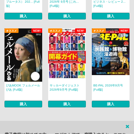
ブルータス） 202... [Full
2026年 9月号 [これ...
ビジネス・レビュー 2...
版]
[Full版]
[Full版]
購入
購入
購入
オススメ
NEW!
オススメ
NEW!
オススメ
NEW!
ぴあMOOK フェルメール
サッカーダイジェスト
BE-PAL 2026年9月号
ぴあ [Full版]
2026年9月号 [Full版]
[Full版]
購入
購入
購入