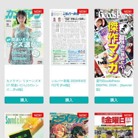
NEW!
NEW!
NEW!
カメラマン リターンズ＃
シルバー新報 2026年8月
週刊GoodsPress
17 間違いだらけのレン
7日号 [Full版]
DIGITAL 2026... [Special
ズ... [Full版]
版]
購入
購入
購入
NEW!
NEW!
NEW!