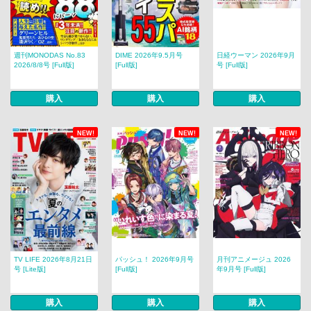
週刊MONODAS No.83
DIME 2026年9.5月号
日経ウーマン 2026年9月
2026/8/8号 [Full版]
[Full版]
号 [Full版]
購入
購入
購入
NEW!
NEW!
NEW!
TV LIFE 2026年8月21日
パッシュ！ 2026年9月号
月刊アニメージュ 2026
号 [Lite版]
[Full版]
年9月号 [Full版]
購入
購入
購入