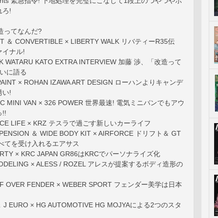
presents 緊急指令! 下地処理を完璧にこなして1段上のつやつやボ
ろ!
 改造ってなんだ?
KIT ＆ CONVERTIBLE × LIBERTY WALK リバティーR35伝
イナル!
LK WATARU KATO EXTRA INTERVIEW 加藤 渉、「改造って
大いに語る
 PAINT × ROHAN IZAWA ART DESIGN ローハンよりキャンデ
い!
RIC MINI VAN × 326 POWER 世界最速! 電気ミニバンでもアウ
!!
TANCE LIFE × KRZ テスラで過ごす新しいカーライフ
SPENSION ＆ WIDE BODY KIT × AIRFORCE ドリフト＆ GT
すべてを受け入れるエアサス
 PARTY × KRC JAPAN GR86はKRCでパーソナライズ化
 MODELING × ALESS / ROZEL アレスが提案するボディ造形の
OFF OVER FENDER × WEBER SPORT フェンダー美学は日本
＆ J EURO × HG AUTOMOTIVE HG MOJYAによる2つのスタ