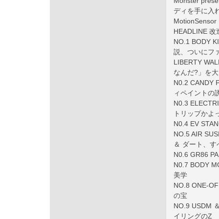
Monster 
ディを手に入れ
MotionSensor
HEADLINE
NO.1 BODY 
説、ついにファ
LIBERTY WA
なんだ?」を
N0.2 CANDY
ィペイントの誘
N0.3 ELECT
トリップかよっ
N0.4 EV S
NO.5 AIR SU
＆ ダート、
N0.6 GR86
N0.7 BODY
美学
NO.8 ONE-
の宝
NO.9 USDM 
イリングのZ