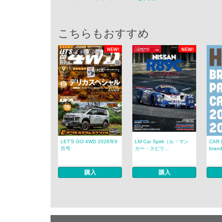
こちらもおすすめ
NEW!
NEW!
LET’S GO 4WD 2026年9
LM Car Spirit（ル・マン
CAR
月号
カー・スピリ...
brand
購入
購入