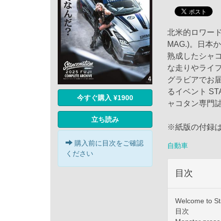
北米的ロワード
MAG.)。日
熟成したシャコ
な走りやライ
グラビアでお
るイベント ST
今すぐ購入 ¥1900
ャコタン専門
立ち読み
※紙版の付録
購入前に目次をご確認
自動車
ください
目次
Welcome to S
目次