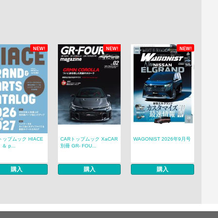
NEW!
NEW!
NEW!
トップムック HIACE
CARトップムック XaCAR
WAGONIST 2026年9月号
 ＆ p...
別冊 GR- FOU...
購入
購入
購入