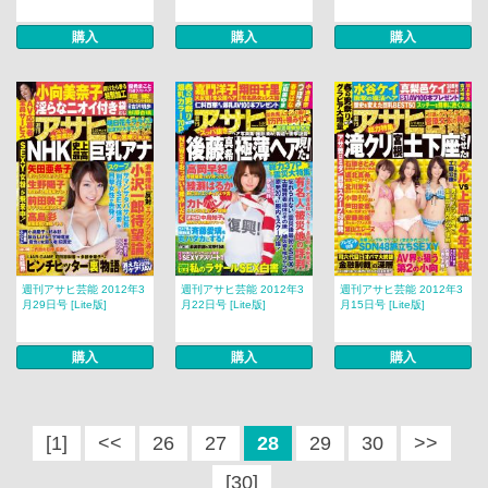
購入
購入
購入
週刊アサヒ芸能 2012年3
週刊アサヒ芸能 2012年3
週刊アサヒ芸能 2012年3
月29日号 [Lite版]
月22日号 [Lite版]
月15日号 [Lite版]
購入
購入
購入
[1]
<<
26
27
28
29
30
>>
[30]