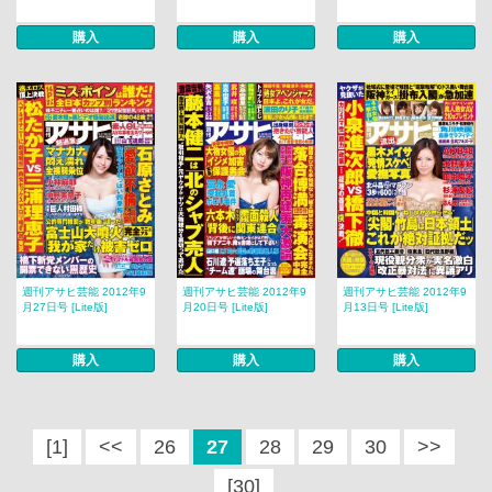
購入
購入
購入
週刊アサヒ芸能 2012年9
週刊アサヒ芸能 2012年9
週刊アサヒ芸能 2012年9
月27日号 [Lite版]
月20日号 [Lite版]
月13日号 [Lite版]
購入
購入
購入
[1]
<<
26
27
28
29
30
>>
[30]