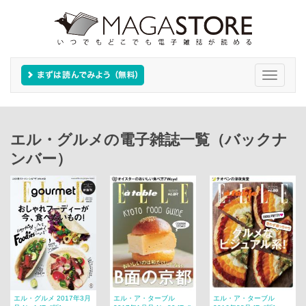
Toggle
navigati
エル・グルメの電子雑誌一覧（バックナ
ンバー）
エル・グルメ 2017年3月
エル・ア・ターブル
エル・ア・ターブル