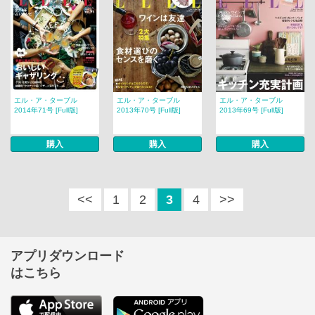
エル・ア・ターブル
エル・ア・ターブル
エル・ア・ターブル
2014年71号 [Full版]
2013年70号 [Full版]
2013年69号 [Full版]
購入
購入
購入
<<
1
2
3
4
>>
アプリダウンロード
はこちら