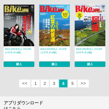
BIKEJIN/培倶人 2018年
BIKEJIN/培倶人 2018年
BIKEJIN/培倶人 2018年
12月号 [Full版]
11月号 [Full版]
10月号 [Full版]
購入
購入
購入
<<
1
2
3
4
5
>>
アプリダウンロード
はこちら