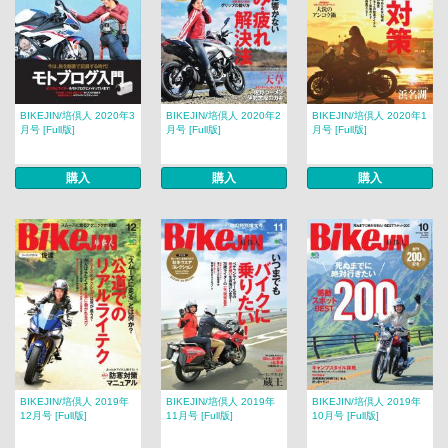
BIKEJIN/培倶人 2020年3
BIKEJIN/培倶人 2020年2
BIKEJIN/培倶人 2020年1
月号 [Full版]
月号 [Full版]
月号 [Full版]
購入
購入
購入
BIKEJIN/培倶人 2019年
BIKEJIN/培倶人 2019年
BIKEJIN/培倶人 2019年
12月号 [Full版]
11月号 [Full版]
10月号 [Full版]