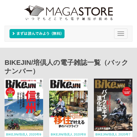
Toggle
navigati
BIKEJIN/培倶人の電子雑誌一覧（バック
ナンバー）
BIKEJIN/培倶人 2020年9
BIKEJIN/培倶人 2020年8
BIKEJIN/培倶人 2020年7