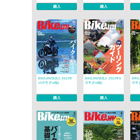
購入
購入
BIKEJIN/培倶人 2023年
BIKEJIN/培倶人 2023年9
BIKE
10月号 [Full版]
月号 [Full版]
月号 [
購入
購入