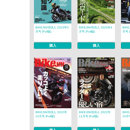
BIKEJIN/培倶人 2023年5
BIKEJIN/培倶人 2023年4
BIKE
月号 [Full版]
月号 [Full版]
月号 [
購入
購入
BIKEJIN/培倶人 2022年
BIKEJIN/培倶人 2022年
BIKE
12月号 [Full版]
11月号 [Full版]
10月号