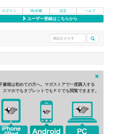
ログイン
My本棚
設定
ヘルプ
ユーザー登録はこちらから
子書籍は初めての方へ。マガストアで一度購入する
、スマホでもタブレットでもＰＣでも閲覧できます。