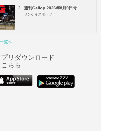
2
週刊Gallop 2026年8月9日号
サンケイスポーツ
一覧へ
アプリダウンロード
はこちら